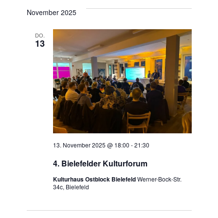
a
a
November 2025
a
t
n
n
u
DO.
s
13
m
s
t
w
t
ä
a
h
a
l
l
t
e
l
n
u
t
.
n
13. November 2025 @ 18:00
-
21:30
u
g
4. Bielefelder Kulturforum
n
A
Kulturhaus Ostblock Bielefeld
Werner-Bock-Str.
34c, Bielefeld
g
n
e
s