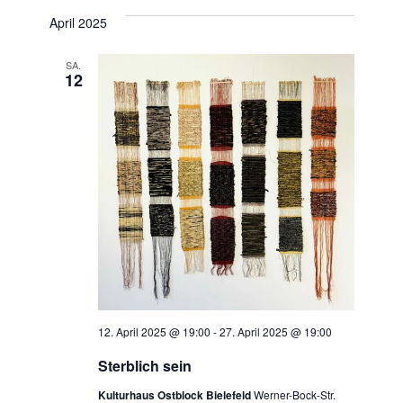
a
a
April 2025
a
t
n
n
u
SA.
s
12
m
s
t
w
t
ä
a
h
a
l
l
t
e
l
n
u
t
.
n
u
g
n
A
12. April 2025 @ 19:00
-
27. April 2025 @ 19:00
g
n
Sterblich sein
e
s
Kulturhaus Ostblock Bielefeld
Werner-Bock-Str.