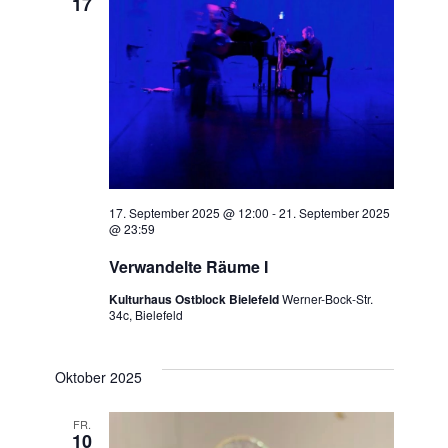
17
i
g
a
t
i
o
17. September 2025 @ 12:00
-
21. September 2025
@ 23:59
n
Verwandelte Räume I
Kulturhaus Ostblock Bielefeld
Werner-Bock-Str.
34c, Bielefeld
Oktober 2025
FR.
10