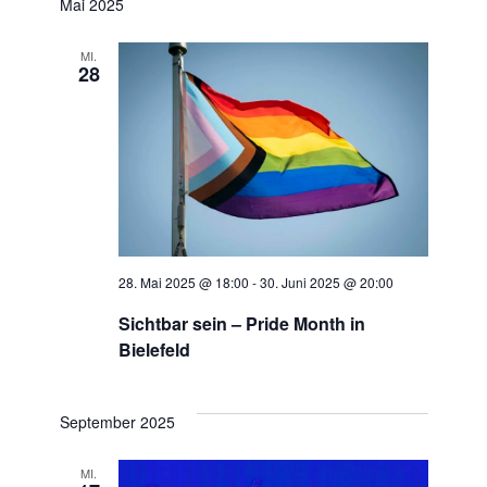
Mai 2025
s
t
i
MI.
i
28
c
o
h
n
t
e
n
28. Mai 2025 @ 18:00
-
30. Juni 2025 @ 20:00
,
Sichtbar sein – Pride Month in
Bielefeld
N
a
September 2025
v
MI.