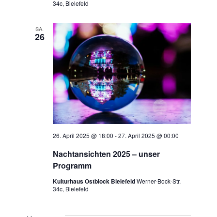
34c, Bielefeld
n
i
c
S
SA.
26
h
u
t
c
e
h
n
e
-
u
N
26. April 2025 @ 18:00
-
27. April 2025 @ 00:00
n
a
Nachtansichten 2025 – unser
v
d
Programm
i
Kulturhaus Ostblock Bielefeld
Werner-Bock-Str.
A
34c, Bielefeld
g
n
a