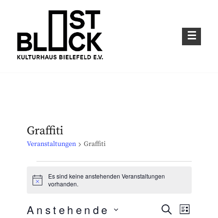
Skip
to
content
Kulturhaus im Bielefelder Osten
OSTBLOCK – KULTURHAUS BIELEFELD
E.V.
Graffiti
Veranstaltungen
Graffiti
Veranstaltungen
Es sind keine anstehenden Veranstaltungen
H
vorhanden.
i
n
Anstehende
w
S
V
V
L
e