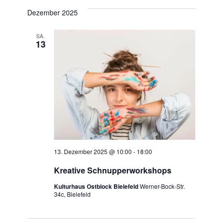
a
a
Dezember 2025
a
t
n
n
u
SA.
s
13
m
s
t
w
t
ä
a
h
a
l
l
t
e
l
n
u
t
.
n
u
13. Dezember 2025 @ 10:00
-
18:00
g
Kreative Schnupperworkshops
n
A
Kulturhaus Ostblock Bielefeld
Werner-Bock-Str.
g
34c, Bielefeld
n
e
s