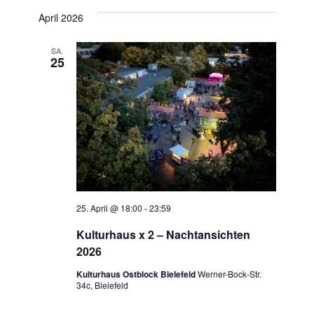
a
a
April 2026
a
t
n
n
u
SA.
s
25
m
s
t
w
t
ä
a
h
a
l
l
t
e
l
n
u
t
.
n
25. April @ 18:00
-
23:59
u
g
Kulturhaus x 2 – Nachtansichten
n
2026
A
g
Kulturhaus Ostblock Bielefeld
Werner-Bock-Str.
n
34c, Bielefeld
e
s