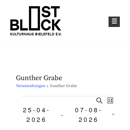
Skip
to
content
Kulturhaus im Bielefelder Osten
OSTBLOCK – KULTURHAUS BIELEFELD
E.V.
Gunther Grabe
Veranstaltungen
Gunther Grabe
S
Veranstaltungen
V
V
L
U
25-04-
07-08-
I
C
 - 
e
e
S
2026
2026
H
T
r
E
r
E
D