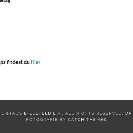
nstag
ops findest du
Hier
URHAUS BIELEFELD E.V.
. ALL RIGHTS RESERVED.
DA
FOTOGRAFIE BY
CATCH THEMES