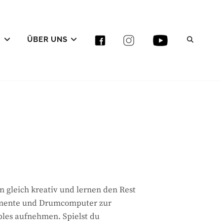
E
ÜBER UNS
SEAR
 gleich kreativ und lernen den Rest
trumente und Drumcomputer zur
ples aufnehmen. Spielst du