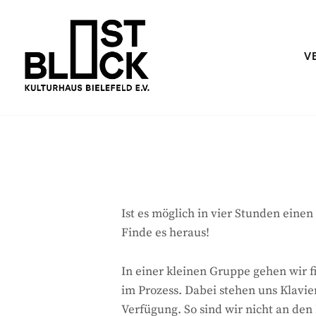
Skip
to
content
V
Kulturhaus im Bielefelder Osten
OSTBLOCK – KULTURHAUS BIE
Ist es möglich in vier Stunden eine
Finde es heraus!
In einer kleinen Gruppe gehen wir 
im Prozess. Dabei stehen uns Klavi
Verfügung. So sind wir nicht an de