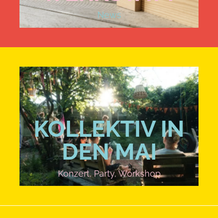
News
KOLLEKTIV IN
DEN MAI
Konzert
,
Party
,
Workshop