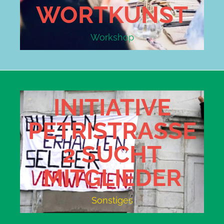
WORTKUNST
Workshop
INITIATIVE
PETRISTRASSE 2
SUCHT M
ITGLIEDER
Sonstiges