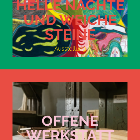
HELLE NÄCHTE
UND WEICHE
STEINE
Ausstellung
OFFENE
WERKSTATT