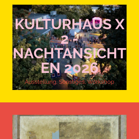
KULTURHAUS X
2 -
NACHTANSICHT
EN 2026
Ausstellung
,
Sonstiges
,
Workshop