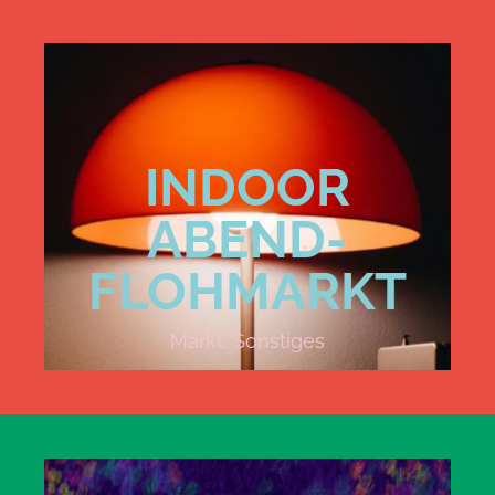
INDOOR
ABEND-
FLOHMARKT
Markt
,
Sonstiges