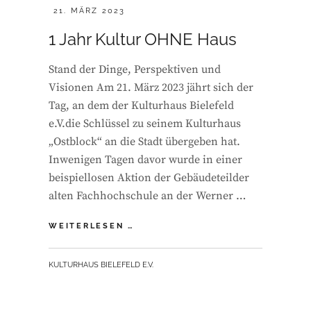
POSTED
21. MÄRZ 2023
ON
1 Jahr Kultur OHNE Haus
Stand der Dinge, Perspektiven und
Visionen Am 21. März 2023 jährt sich der
Tag, an dem der Kulturhaus Bielefeld
e.V.die Schlüssel zu seinem Kulturhaus
„Ostblock“ an die Stadt übergeben hat.
Inwenigen Tagen davor wurde in einer
beispiellosen Aktion der Gebäudeteilder
alten Fachhochschule an der Werner …
1
WEITERLESEN …
JAHR
KULTUR
BY
KULTURHAUS BIELEFELD E.V.
OHNE
HAUS