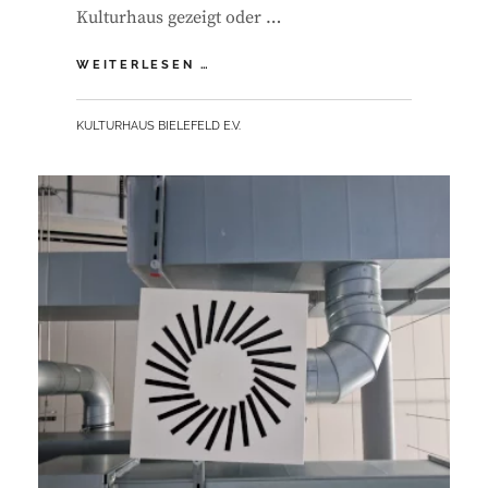
Kulturhaus gezeigt oder …
EUER
WEITERLESEN …
RAUM
FÜR
BY
KULTURHAUS BIELEFELD E.V.
TEMPORÄRE
KREATIVPROJEKTE