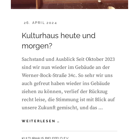
POSTED
26. APRIL 2024
ON
Kulturhaus heute und
morgen?
Sachstand und Ausblick Seit Oktober 2023
sind wir nun wieder im Gebäude an der
Werner-Bock-Straße 34c. So sehr wir uns
auch gefreut haben wieder ins Gebäude
ziehen zu können, verlief der Rückzug
recht leise, die Stimmung ist mit Blick auf
unsere Zukunft gemischt, und das …
KULTURHAUS
WEITERLESEN …
HEUTE
UND
BY
KULTURHAUS BIELEFELD E.V.