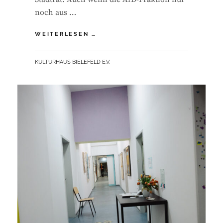
noch aus …
KULTURAUSSCHUSS-
WEITERLESEN …
VORSITZ
FÜR
BY
KULTURHAUS BIELEFELD E.V.
DIE
AFD