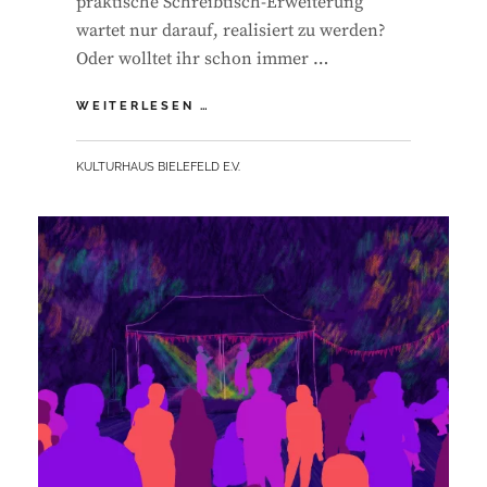
praktische Schreibtisch-Erweiterung
wartet nur darauf, realisiert zu werden?
Oder wolltet ihr schon immer …
OFFENE
WEITERLESEN …
WERKSTATT
BY
KULTURHAUS BIELEFELD E.V.