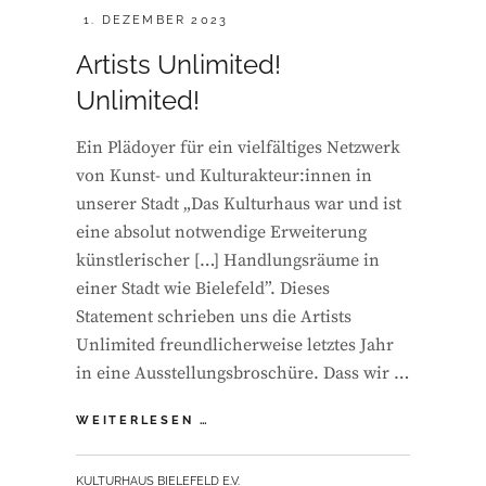
POSTED
1. DEZEMBER 2023
ON
Artists Unlimited!
Unlimited!
Ein Plädoyer für ein vielfältiges Netzwerk
von Kunst- und Kulturakteur:innen in
unserer Stadt „Das Kulturhaus war und ist
eine absolut notwendige Erweiterung
künstlerischer […] Handlungsräume in
einer Stadt wie Bielefeld”. Dieses
Statement schrieben uns die Artists
Unlimited freundlicherweise letztes Jahr
in eine Ausstellungsbroschüre. Dass wir …
ARTISTS
WEITERLESEN …
UNLIMITED!
UNLIMITED!
BY
KULTURHAUS BIELEFELD E.V.