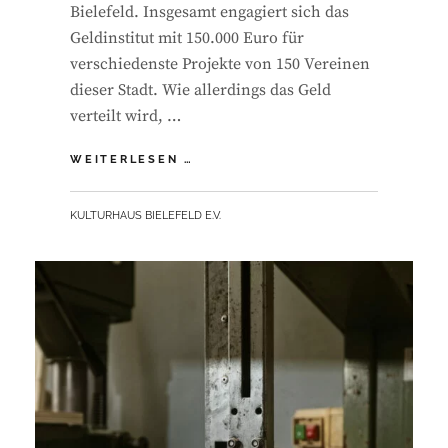
Bielefeld. Insgesamt engagiert sich das
Geldinstitut mit 150.000 Euro für
verschiedenste Projekte von 150 Vereinen
dieser Stadt. Wie allerdings das Geld
verteilt wird, …
BIELEFELD
WEITERLESEN …
ZEIGT
HERZ
BY
KULTURHAUS BIELEFELD E.V.
–
OPEN
SPACE
2026!