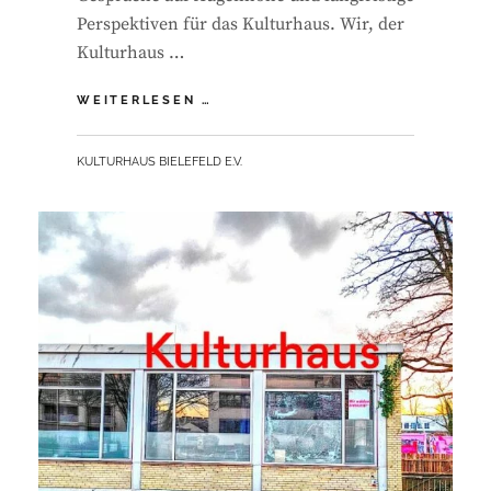
Perspektiven für das Kulturhaus. Wir, der
Kulturhaus …
STATEMENT
WEITERLESEN …
ZU
KAVA
BY
KULTURHAUS BIELEFELD E.V.
IM
KULTURHAUS