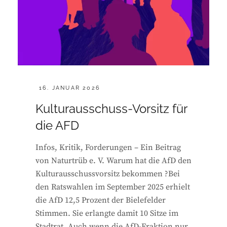
POSTED
16. JANUAR 2026
ON
Kulturausschuss-Vorsitz für
die AFD
Infos, Kritik, Forderungen – Ein Beitrag
von Naturtrüb e. V. Warum hat die AfD den
Kulturausschussvorsitz bekommen ?Bei
den Ratswahlen im September 2025 erhielt
die AfD 12,5 Prozent der Bielefelder
Stimmen. Sie erlangte damit 10 Sitze im
Stadtrat. Auch wenn die AfD-Fraktion nur