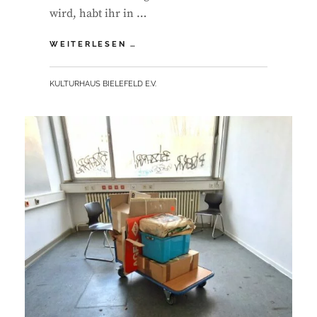
wird, habt ihr in …
BIELEFELD
WEITERLESEN …
ZEIGT
HERZ
BY
KULTURHAUS BIELEFELD E.V.
–
MEHR
LICHT!