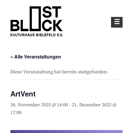
Skip
to
content
Kulturhaus im Bielefelder Osten
OSTBLOCK – KULTURHAUS BIELEFELD
E.V.
« Alle Veranstaltungen
Diese Veranstaltung hat bereits stattgefunden.
ArtVent
30. November 2025 @ 14:00
-
21. Dezember 2025 @
17:00