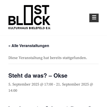
Skip
to
content
Kulturhaus im Bielefelder Osten
OSTBLOCK – KULTURHAUS BIELEFELD
E.V.
« Alle Veranstaltungen
Diese Veranstaltung hat bereits stattgefunden.
Steht da was? – Okse
5. September 2025 @ 17:00
-
21. September 2025 @
14:00