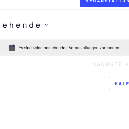
gen
VERANSTALTU
tehende
Es sind keine anstehenden Veranstaltungen vorhanden.
H
i
n
NÄCHSTE
w
e
i
KAL
s