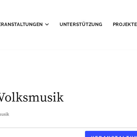
ERANSTALTUNGEN
UNTERSTÜTZUNG
PROJEKT
LEFELD E.V.
 Volksmusik
musik