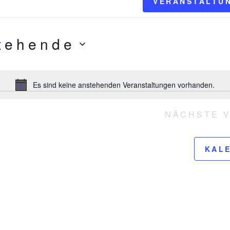
gen
VERANSTALTU
tehende
Es sind keine anstehenden Veranstaltungen vorhanden.
H
i
n
NÄCHSTE
w
e
i
KAL
s