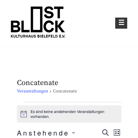
Skip
to
content
Kulturhaus im Bielefelder Osten
OSTBLOCK – KULTURHAUS BIELEFELD
E.V.
Concatenate
Veranstaltungen
Concatenate
Veranstaltungen
Es sind keine anstehenden Veranstaltungen
H
vorhanden.
i
n
Anstehende
w
S
V
V
L
e