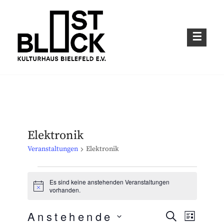
Skip
to
content
Kulturhaus im Bielefelder Osten
OSTBLOCK – KULTURHAUS BIELEFELD
E.V.
Elektronik
Veranstaltungen
Elektronik
Veranstaltungen
Es sind keine anstehenden Veranstaltungen
H
vorhanden.
i
n
Anstehende
w
S
V
V
L
e