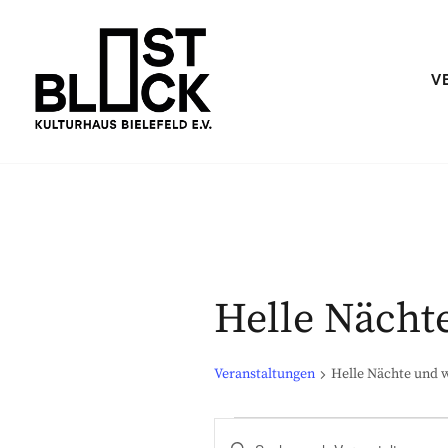
Skip
to
content
V
Kulturhaus im Bielefelder Osten
OSTBLOCK – KULTURHAUS BIE
Helle Nächt
Veranstaltungen
Helle Nächte und w
B