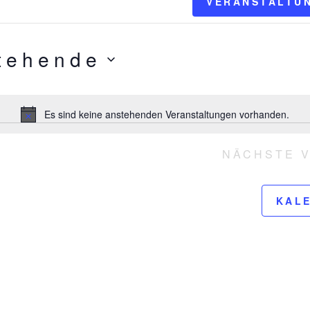
gen
VERANSTALTU
tehende
Es sind keine anstehenden Veranstaltungen vorhanden.
H
i
n
NÄCHSTE
w
e
i
KAL
s