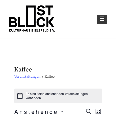
Skip
to
content
Kulturhaus im Bielefelder Osten
OSTBLOCK – KULTURHAUS BIELEFELD
E.V.
Kaffee
Veranstaltungen
Kaffee
Veranstaltungen
Es sind keine anstehenden Veranstaltungen
H
vorhanden.
i
n
Anstehende
w
S
V
V
L
e