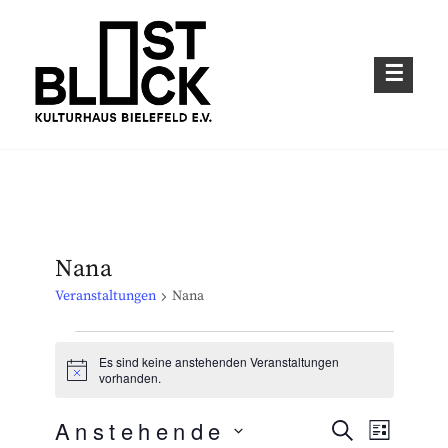
Skip
to
content
Kulturhaus im Bielefelder Osten
OSTBLOCK – KULTURHAUS BIELEFELD
E.V.
Nana
Veranstaltungen
Nana
Veranstaltungen
Es sind keine anstehenden Veranstaltungen
H
vorhanden.
i
n
Anstehende
w
S
V
V
L
e