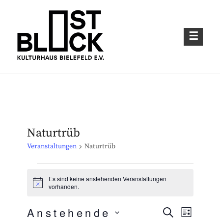
Skip
to
content
Kulturhaus im Bielefelder Osten
OSTBLOCK – KULTURHAUS BIELEFELD
E.V.
Naturtrüb
Veranstaltungen
Naturtrüb
Veranstaltungen
Es sind keine anstehenden Veranstaltungen
H
vorhanden.
i
n
Anstehende
w
S
V
V
L
e