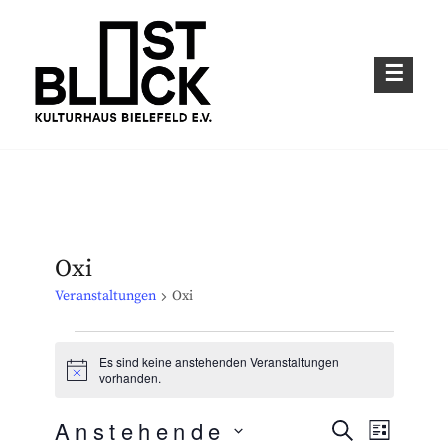
Skip
to
content
Kulturhaus im Bielefelder Osten
OSTBLOCK – KULTURHAUS BIELEFELD
E.V.
Oxi
Veranstaltungen
Oxi
Veranstaltungen
Es sind keine anstehenden Veranstaltungen
H
vorhanden.
i
n
Anstehende
w
S
V
V
L
e