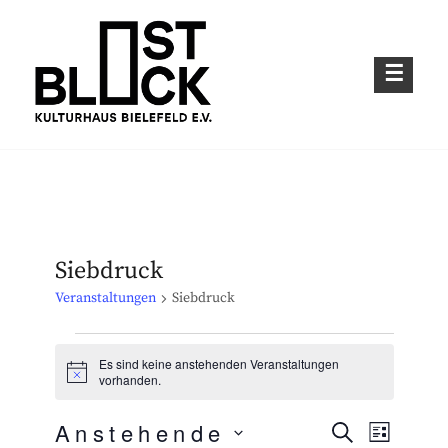
Skip
to
content
Kulturhaus im Bielefelder Osten
OSTBLOCK – KULTURHAUS BIELEFELD
E.V.
Siebdruck
Veranstaltungen
Siebdruck
Veranstaltungen
Es sind keine anstehenden Veranstaltungen
H
vorhanden.
i
n
Anstehende
w
S
V
V
L
e