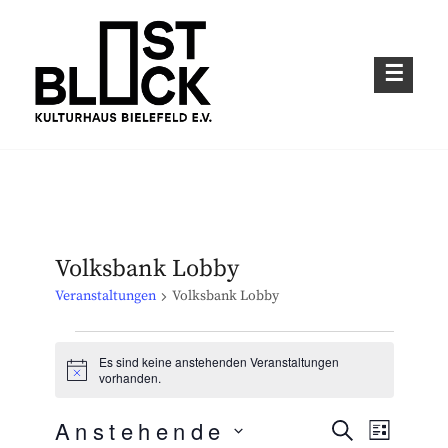
Skip
to
content
Kulturhaus im Bielefelder Osten
OSTBLOCK – KULTURHAUS BIELEFELD
E.V.
Volksbank Lobby
Veranstaltungen
Volksbank Lobby
Veranstaltungen
Es sind keine anstehenden Veranstaltungen
H
vorhanden.
i
n
Anstehende
w
S
V
V
L
e