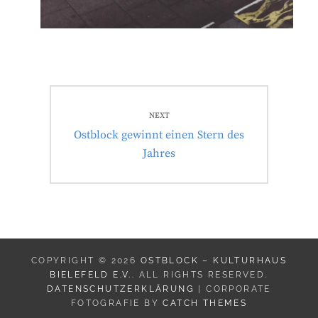
Beitragsnavigation
NEXT
Next
Ostblock gewinnt einen Stern des
post:
Jahres
COPYRIGHT © 2026
OSTBLOCK – KULTURHAUS
BIELEFELD E.V.
. ALL RIGHTS RESERVED.
DATENSCHUTZERKLÄRUNG
| CORPORATE
FOTOGRAFIE BY
CATCH THEMES