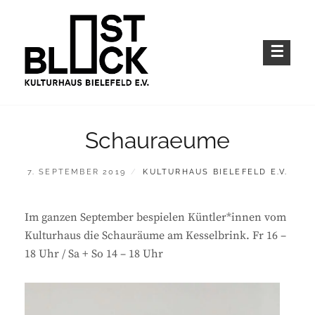
Skip
to
content
Kulturhaus im Bielefelder Osten
OSTBLOCK – KULTURHAUS BIELEFELD
E.V.
Schauraeume
POSTED
BY
7. SEPTEMBER 2019
KULTURHAUS BIELEFELD E.V.
ON
Im ganzen September bespielen Küntler*innen vom
Kulturhaus die Schauräume am Kesselbrink. Fr 16 –
18 Uhr / Sa + So 14 – 18 Uhr