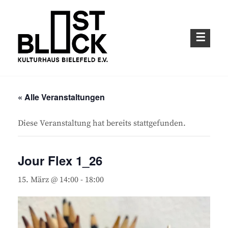
Skip
to
content
Kulturhaus im Bielefelder Osten
OSTBLOCK – KULTURHAUS BIELEFELD
E.V.
« Alle Veranstaltungen
Diese Veranstaltung hat bereits stattgefunden.
Jour Flex 1_26
15. März @ 14:00
-
18:00