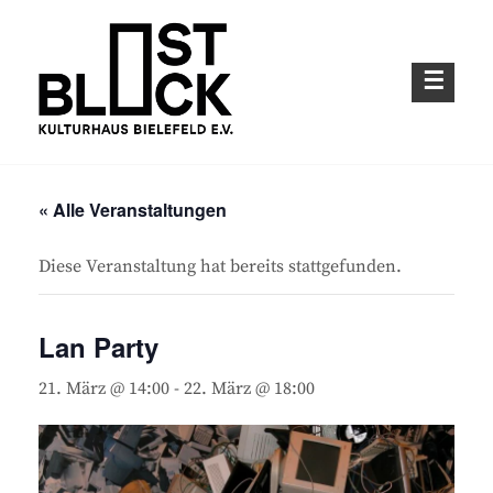
Skip
to
content
Kulturhaus im Bielefelder Osten
OSTBLOCK – KULTURHAUS BIELEFELD
E.V.
« Alle Veranstaltungen
Diese Veranstaltung hat bereits stattgefunden.
Lan Party
21. März @ 14:00
-
22. März @ 18:00