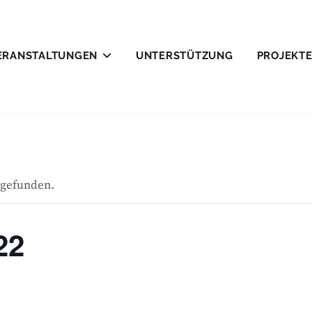
ERANSTALTUNGEN
UNTERSTÜTZUNG
PROJEKT
LEFELD E.V.
ttgefunden.
22