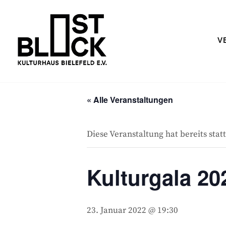
Skip
to
content
V
Kulturhaus im Bielefelder Osten
OSTBLOCK – KULTURHAUS BIE
« Alle Veranstaltungen
Diese Veranstaltung hat bereits sta
Kulturgala 20
23. Januar 2022 @ 19:30