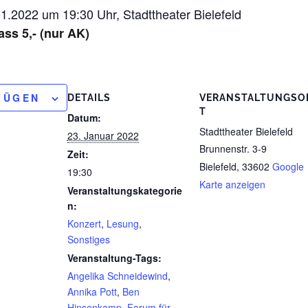
01.2022 um 19:30 Uhr, Stadttheater Bielefeld
Pass 5,- (nur AK)
FÜGEN
DETAILS
VERANSTALTUNGSO
T
Datum:
Stadttheater Bielefeld
23. Januar 2022
Brunnenstr. 3-9
Zeit:
Bielefeld
,
33602
Google
19:30
Karte anzeigen
Veranstaltungskategorie
n:
Konzert
,
Lesung
,
Sonstiges
Veranstaltung-Tags:
Angelika Schneidewind
,
Annika Pott
,
Ben
Hinsenkamp
,
Forum für