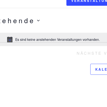
gen
VERANSTALTU
tehende
Es sind keine anstehenden Veranstaltungen vorhanden.
H
i
n
NÄCHSTE
w
e
i
KAL
s