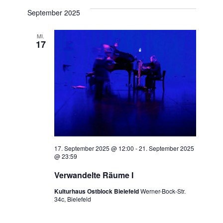
a
a
September 2025
a
t
n
n
u
MI.
s
17
m
s
t
w
t
ä
a
h
a
l
l
t
e
l
n
u
t
.
n
17. September 2025 @ 12:00
-
21. September 2025
u
@ 23:59
g
n
Verwandelte Räume I
A
Kulturhaus Ostblock Bielefeld
Werner-Bock-Str.
g
n
34c, Bielefeld
e
s