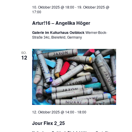
s
t
10. Oktober 2025 @ 18:00
-
19. Oktober 2025 @
17:00
i
i
Artur!16 – Angelika Höger
c
o
Galerie im Kulturhaus Ostblock
Werner-Bock-
Straße 34c, Bielefeld, Germany
h
n
t
SO.
12
e
n
,
N
a
12. Oktober 2025 @ 14:00
-
18:00
v
Jour Flex 2_25